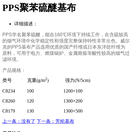
PPS聚苯硫醚基布
详细描述：
PPS
学名聚苯硫醚
，
能在
160℃
环境下持续工作，在含硫较高
的烟气环境中化学稳定性和强度完整保持特性
非常出色。威尔
克
的
PPS
基布产品
选
用优质的国产
纤维或
日本
东洋纺
纤维
为
原料，可
用于
电力、
燃煤锅炉、金属熔炼等酸性较高的烟气过
滤环境。
产品规格：
2
类号 克重(g/m
) 强力(N/5cm)
C8234
100
1200×100
C8260
120
1300×200
C8179
130
1300×500
上一条：没有了
下一条：芳纶基布