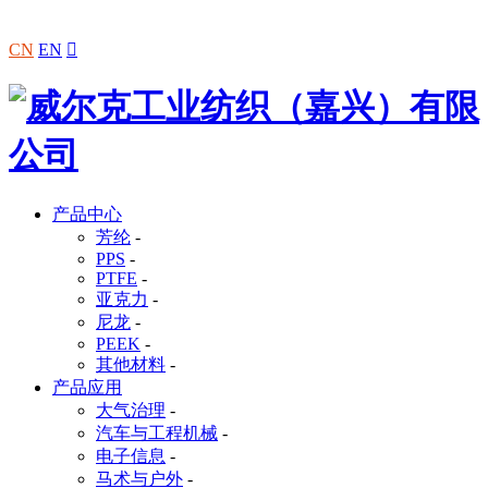
CN
EN

产品中心
芳纶
-
PPS
-
PTFE
-
亚克力
-
尼龙
-
PEEK
-
其他材料
-
产品应用
大气治理
-
汽车与工程机械
-
电子信息
-
马术与户外
-