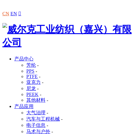
CN
EN

产品中心
芳纶
-
PPS
-
PTFE
-
亚克力
-
尼龙
-
PEEK
-
其他材料
-
产品应用
大气治理
-
汽车与工程机械
-
电子信息
-
马术与户外
-