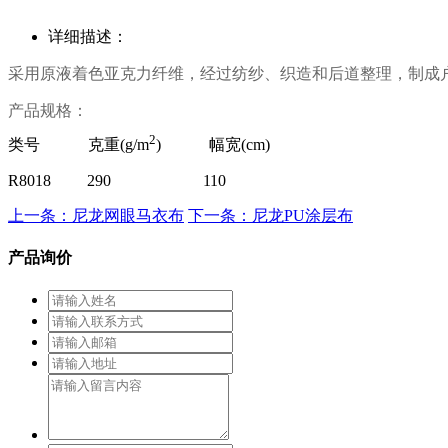
详细描述：
采用原液着色亚
克力纤维，经过纺纱、织造和后道整理，制成户
产品规格：
2
类号 克重(g/m
) 幅宽(cm)
R8018
290 110
上一条：尼龙网眼马衣布
下一条：尼龙PU涂层布
产品询价