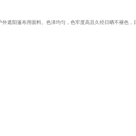
外遮阳篷布用面料。色泽均匀，色牢度高且久经日晒不褪色，日晒