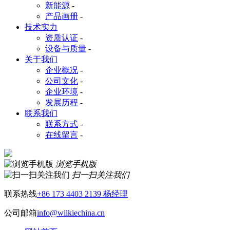
新能源
-
产品画册
-
技术实力
资质认证
-
设备与质量
-
关于我们
企业概况
-
公司文化
-
企业环境
-
发展历程
-
联系我们
联系方式
-
在线留言
-
浏览手机版
扫一扫关注我们
联系热线
+86 173 4403 2139 杨经理
公司邮箱
info@wilkiechina.cn