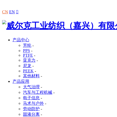
CN
EN

产品中心
芳纶
-
PPS
-
PTFE
-
亚克力
-
尼龙
-
PEEK
-
其他材料
-
产品应用
大气治理
-
汽车与工程机械
-
电子信息
-
马术与户外
-
劳动防护
-
固液分离
-